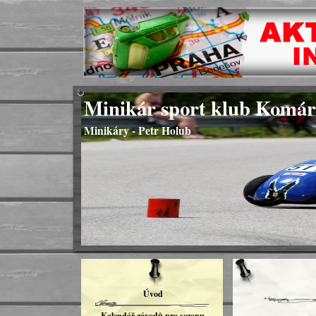
Minikár sport klub Komár
Minikáry - Petr Holub
Úvod
Kalendář závodů pro sezonu