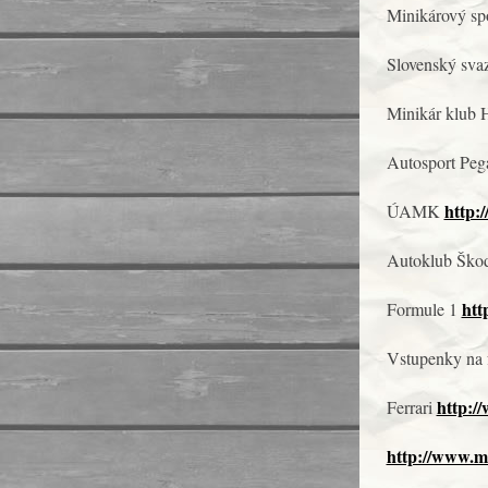
Minikárový sp
Slovenský sva
Minikár klub
Autosport Pe
http:
ÚAMK
Autoklub Ško
htt
Formule 1
Vstupenky na 
http:/
Ferrari
http://www.m