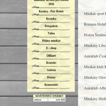
2026
Kariéra - Petr Holub
Minikár sport
Kronika
Romana Holu
Fotogalerie
Videa
Honza Šimůn
Dějiny minikár
Minikáry Libe
E - shop
Odkazy
Autoklub Česk
Kontakt
Minikár klub 
Anketa
Minikáry Olo
Dotazy
Komentáře
Autoklub Albr
NÁVŠTĚVNÍKŮ STRÁNKY
Minikáry Hlo
celkem
144 886